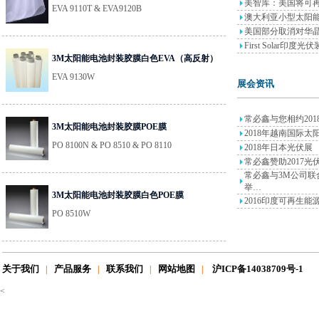
美智库：美国将可
EVA 9110T & EVA9120B
澳大利亚小型太阳能
美国部分取消对华
First Solar印度
3M太阳能电池封装胶膜白色EVA（高反射）
EVA 9130W
展会资讯
常必鑫与您相约2018
3M太阳能电池封装胶膜POE膜
2018年越南国际太
PO 8100N & PO 8510 & PO 8110
2018年日本光伏展
常必鑫赞助2017
常必鑫与3M公司联合
举…
3M太阳能电池封装胶膜白色POE膜
2016印度可再生能
PO 8510W
关于我们
产品服务
联系我们
网站地图
沪ICP备14038709号-1
|
|
|
|
<